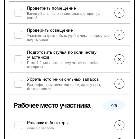
Проветрить помещение
×
Важно убрать посторонние запахи до прихода
гостей.
Проверить освещение
×
Участникам должно быть удобно читать формулы и
видеть капли.
Подготовить стулья по количеству
участников
×
Плюс 1-2 запасных, потому что жизнь любит
сюрпризы.
Убрать источники сильных запахов
×
Еда, кофе, ароматические свечи, диффузоры,
бытовая химия.
Рабочее место участника
0/5
Разложить блоттеры
×
Лучше с запасом.