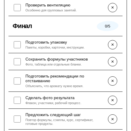
Проверить вентиляцию
×
Особенно для групповых занятий.
Финал
0/5
Подготовить упаковку
×
Пакеты, коробки, карточки, инструкции.
Сохранить формулы участников
×
Фото, таблица или отдельные бланки.
Информация
Подготовить рекомендации по
ЛАБОРАТОРИЯ
×
отстаиванию
МАСТЕР-КЛАССЫ
ДОСТАВКА И ОПЛАТА
Объяснить, что аромату нужно время.
СЕРТИФИКАТЫ
СОТРУДНИЧЕСТВО
Каталог
Сделать фото результата
×
ВСЕ ИЗДЕЛИЯ
НАБОР МИНИАТЮР
О нас
Флакон, участники, рабочий процесс.
НАВЕРХ
ПАРФЮМЕРНАЯ СТУДИЯ: ГОТОВЫЕ ПРОДУКТЫ,
Предложить следующий шаг
МАСТЕР-КЛАССЫ И ШКОЛА ПАРФЮМЕРОВ
×
hello@nomkamo.com
Повтор формулы, сэмплы, курс, сертификат,
+7 909 979-9177
готовые продукты.
Telegram