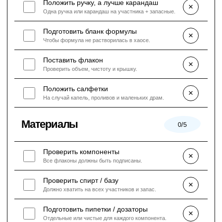
Положить ручку, а лучше карандаш
×
Одна ручка или карандаш на участника + запасные.
Подготовить бланк формулы
×
Чтобы формула не растворилась в хаосе.
Поставить флакон
×
Проверить объем, чистоту и крышку.
Положить салфетки
×
На случай капель, проливов и маленьких драм.
Материалы
0/5
Проверить компоненты
×
Все флаконы должны быть подписаны.
Проверить спирт / базу
×
Должно хватить на всех участников и запас.
Подготовить пипетки / дозаторы
×
Отдельные или чистые для каждого компонента.