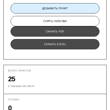
Apple podcasts
Яндекс музыка
ДОБАВИТЬ ПУНКТ
© 2019-2026 ИП КУВШИНОВА Г. А.
NOMKAMO - ЗАРЕГИСТРИРОВАННЫЙ ТОРГОВЫЙ ЗНАК
ПОЛИТИКА КОНФИДЕНЦИАЛЬНОСТИ
ОФЕРТА И РЕКВИЗИТЫ
СНЯТЬ ГАЛОЧКИ
СКАЧАТЬ PDF
СКАЧАТЬ EXCEL
ВСЕГО ПУНКТОВ
25
в текущем чек-листе
ГОТОВО
0