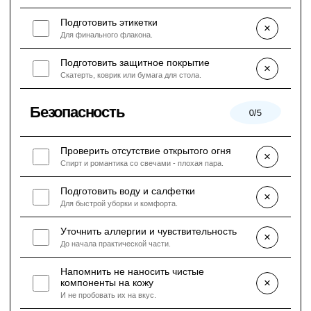
Подготовить этикетки
×
Для финального флакона.
Подготовить защитное покрытие
×
Скатерть, коврик или бумага для стола.
Безопасность
0/5
Проверить отсутствие открытого огня
×
Спирт и романтика со свечами - плохая пара.
Подготовить воду и салфетки
×
Для быстрой уборки и комфорта.
Уточнить аллергии и чувствительность
×
До начала практической части.
Напомнить не наносить чистые
×
компоненты на кожу
И не пробовать их на вкус.